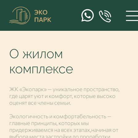
ЭКО
ПАРК
О жилом
комплексе
ЖК «Экопарк» — уникальное пространство,
где царят уют и комфорт, которые высоко
оценят все члены семьи.
Экологичность и комфортабельность —
главные принципы, которых мы
придерживаемся на всех этапах,начиная от
выбора места застройки до проработки