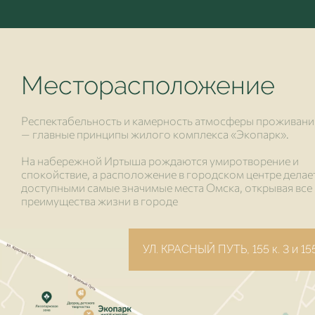
Месторасположение
Респектабельность и камерность атмосферы проживани
— главные принципы жилого комплекса «Экопарк».
На набережной Иртыша рождаются умиротворение и
спокойствие, а расположение в городском центре делае
доступными самые значимые места Омска, открывая все
преимущества жизни в городе
УЛ. КРАСНЫЙ ПУТЬ, 155 к. 3 и 155